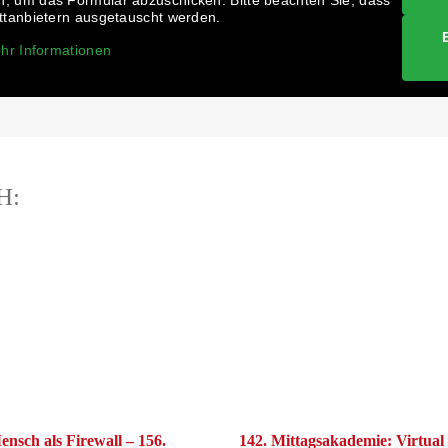
, um das Formular abzuschicken. Bitte beachten Sie, dass
ittanbietern ausgetauscht werden.
hr Informationen
H:
nsch als Firewall – 156.
142. Mittagsakademie: Virtual