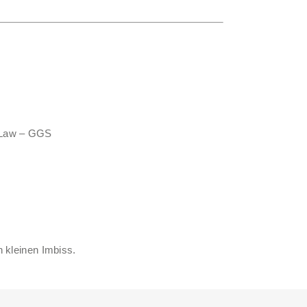
 Law – GGS
n kleinen Imbiss.