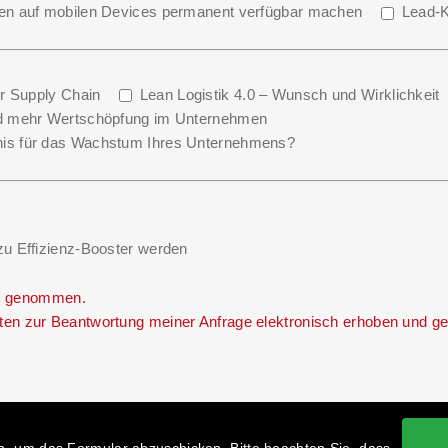
hen auf mobilen Devices permanent verfügbar machen
Lead-K
er Supply Chain
Lean Logistik 4.0 – Wunsch und Wirklichkeit
nd mehr Wertschöpfung im Unternehmen
nis für das Wachstum Ihres Unternehmens?
zu Effizienz-Booster werden
s genommen.
en zur Beantwortung meiner Anfrage elektronisch erhoben und ge