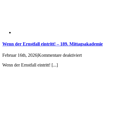
Wenn der Ernstfall eintritt! – 189. Mittagsakademie
für
Februar 16th, 2026
|
Kommentare deaktiviert
Wenn
Wenn der Ernstfall eintritt! [...]
der
Ernstfall
eintritt!
–
189.
Mittagsakademie