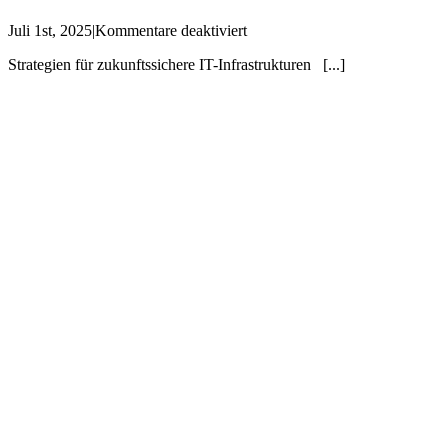
für
Juli 1st, 2025
|
Kommentare deaktiviert
Strategien
Strategien für zukunftssichere IT-Infrastrukturen [...]
für
zukunftssichere
IT-
Infrastrukturen
–
181.
Mittagsakademie