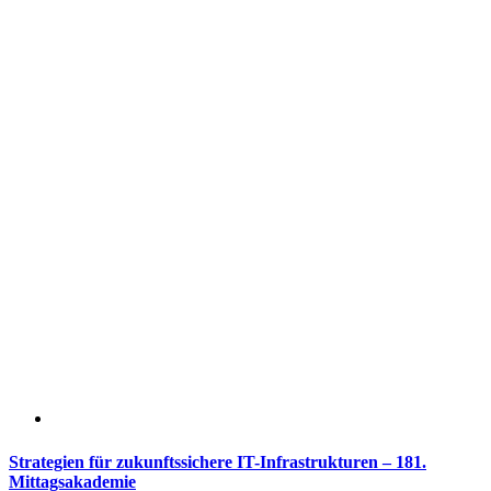
Wie
gelingt
der
Einstieg?
–
187.
Mittagsakademie
Strategien für zukunftssichere IT-Infrastrukturen – 181.
Mittagsakademie