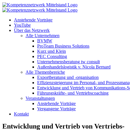
Zum
Inhalt
springen
Anstehende Vorträge
YouTube
Über das Netzwerk
Alle Unternehmen
BVMW
ProTeam Business Solutions
Kurz und Klein
PEC Consulting
Unternehmensberatung tw consult
Außenhandelslogistik v. Nicola Bernard
Alle Themenbereiche
Exportberatung und -organisation
Effizienzsteigerung im Personal- und Prozessman
Entwicklung und Vertrieb von Kommunikations-So
Führungskräfte- und Vertriebscoaching
Veranstaltungen
Anstehende Vorträge
Vergangene Vorträge
Kontakt
Entwicklung und Vertrieb von Vertriebs-