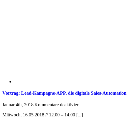
effizient
genug?
Vortrag: Lead-Kampagne-APP, die digitale Sales-Automation
für
Januar 4th, 2018
|
Kommentare deaktiviert
Vortrag:
Mittwoch, 16.05.2018 // 12.00 – 14.00 [...]
Lead-
Kampagne-
APP,
die