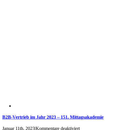
KI
und
Mensch
im
CRM
–
165.
Mittagsakademie
B2B-Vertrieb im Jahr 2023 – 151. Mittagsakademie
für
Januar 11th, 2023
|
Kommentare deaktiviert