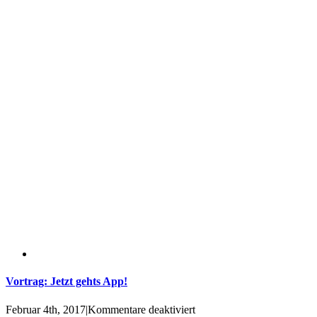
digitale
Sales-
Automation
Vortrag: Jetzt gehts App!
für
Februar 4th, 2017
|
Kommentare deaktiviert