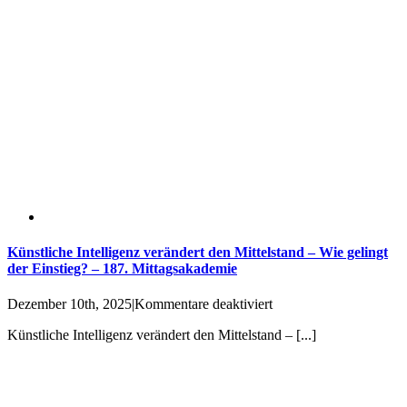
Künstliche Intelligenz verändert den Mittelstand – Wie gelingt
der Einstieg? – 187. Mittagsakademie
für
Dezember 10th, 2025
|
Kommentare deaktiviert
Künstliche
Künstliche Intelligenz verändert den Mittelstand – [...]
Intelligenz
verändert
den
Mittelstand
–