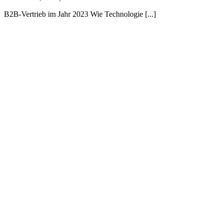
B2B-
B2B-Vertrieb im Jahr 2023 Wie Technologie [...]
Vertrieb
im
Jahr
2023
–
151.
Mittagsakademie