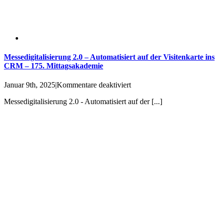
Messedigitalisierung 2.0 – Automatisiert auf der Visitenkarte ins
CRM – 175. Mittagsakademie
für
Januar 9th, 2025
|
Kommentare deaktiviert
Messedigitalisierung
Messedigitalisierung 2.0 - Automatisiert auf der [...]
2.0
–
Automatisiert
auf
der
Visitenkarte
ins
CRM
–
175.
Mittagsakademie