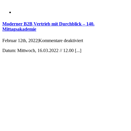
Moderner B2B Vertrieb mit Durchblick – 140.
Mittagsakademie
für
Februar 12th, 2022
|
Kommentare deaktiviert
Moderner
Datum: Mittwoch, 16.03.2022 // 12.00 [...]
B2B
Vertrieb
mit
Durchblick
–
140.
Mittagsakademie