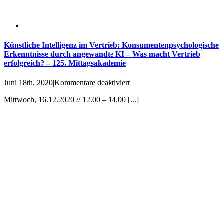
Künstliche Intelligenz im Vertrieb: Konsumentenpsychologische
Erkenntnisse durch angewandte KI – Was macht Vertrieb
erfolgreich? – 125. Mittagsakademie
für
Juni 18th, 2020
|
Kommentare deaktiviert
Künstliche
Mittwoch, 16.12.2020 // 12.00 – 14.00 [...]
Intelligenz
im
Vertrieb:
Konsumentenpsychologische
Erkenntnisse
durch
angewandte
KI
–
Was
macht
Vertrieb
erfolgreich?
–