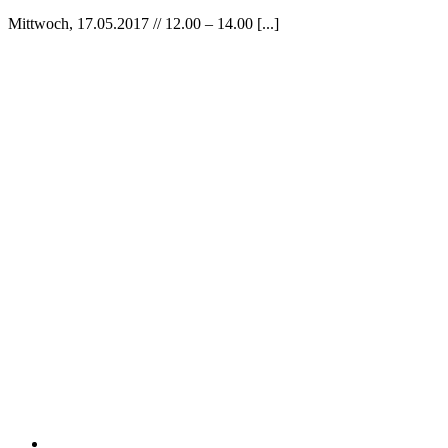
Vortrag:
Mittwoch, 17.05.2017 // 12.00 – 14.00 [...]
Jetzt
gehts
App!