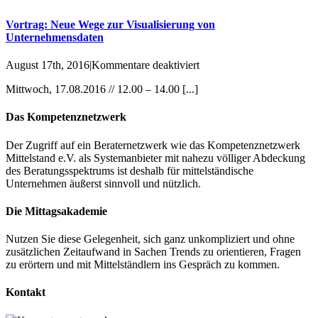
Vortrag: Neue Wege zur Visualisierung von
Unternehmensdaten
für
August 17th, 2016
|
Kommentare deaktiviert
Vortrag:
Mittwoch, 17.08.2016 // 12.00 – 14.00 [...]
Neue
Wege
zur
Das Kompetenznetzwerk
Visualisierung
von
Der Zugriff auf ein Beraternetzwerk wie das Kompetenznetzwerk
Unternehmensdaten
Mittelstand e.V. als Systemanbieter mit nahezu völliger Abdeckung
des Beratungsspektrums ist deshalb für mittelständische
Unternehmen äußerst sinnvoll und nützlich.
Die Mittagsakademie
Nutzen Sie diese Gelegenheit, sich ganz unkompliziert und ohne
zusätzlichen Zeitaufwand in Sachen Trends zu orientieren, Fragen
zu erörtern und mit Mittelständlern ins Gespräch zu kommen.
Kontakt