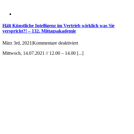
Hält Künstliche Intelligenz im Vertrieb wirklich was Sie
verspricht?! – 132. Mittagsakademie
für
März 3rd, 2021
|
Kommentare deaktiviert
Hält
Mittwoch, 14.07.2021 // 12.00 – 14.00 [...]
Künstliche
Intelligenz
im
Vertrieb
wirklich
was
Sie
verspricht?!
–
132.
Mittagsakademie