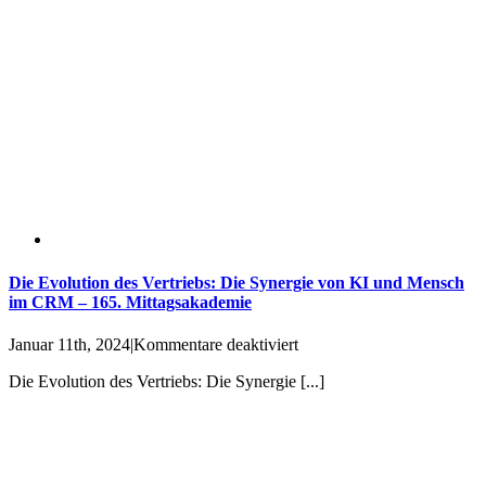
Die Evolution des Vertriebs: Die Synergie von KI und Mensch
im CRM – 165. Mittagsakademie
für
Januar 11th, 2024
|
Kommentare deaktiviert
Die
Die Evolution des Vertriebs: Die Synergie [...]
Evolution
des
Vertriebs:
Die
Synergie
von