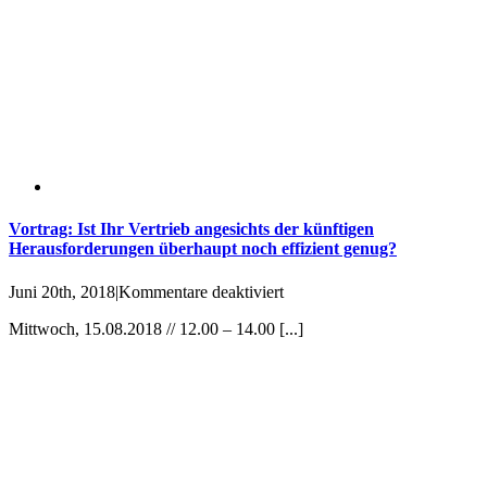
125.
Mittagsakademie
Vortrag: Ist Ihr Vertrieb angesichts der künftigen
Herausforderungen überhaupt noch effizient genug?
für
Juni 20th, 2018
|
Kommentare deaktiviert
Vortrag:
Mittwoch, 15.08.2018 // 12.00 – 14.00 [...]
Ist
Ihr
Vertrieb
angesichts
der
künftigen
Herausforderungen
überhaupt
noch