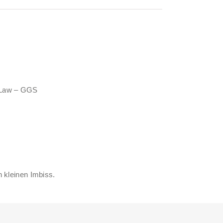
 Law – GGS
n kleinen Imbiss.