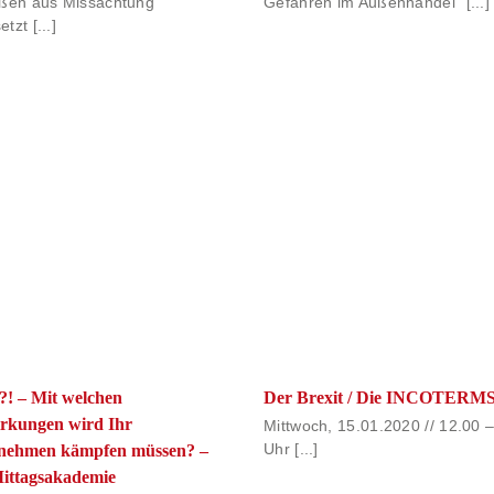
Gefahren im Außenhandel“ [...]
ößen aus Missachtung
tzt [...]
?! – Mit welchen
Der Brexit / Die INCOTERMS
rkungen wird Ihr
Mittwoch, 15.01.2020 // 12.00 
nehmen kämpfen müssen? –
Uhr [...]
Mittagsakademie