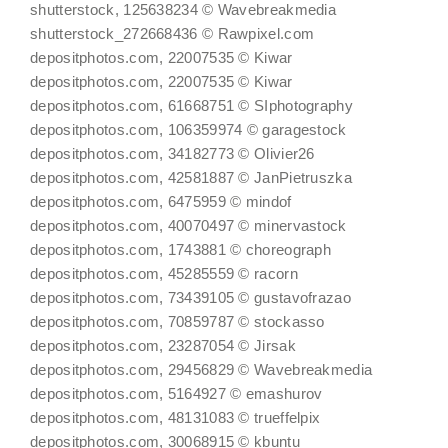
shutterstock, 125638234 © Wavebreakmedia
shutterstock_272668436 © Rawpixel.com
depositphotos.com, 22007535 © Kiwar
depositphotos.com, 22007535 © Kiwar
depositphotos.com, 61668751 © SIphotography
depositphotos.com, 106359974 © garagestock
depositphotos.com, 34182773 © Olivier26
depositphotos.com, 42581887 © JanPietruszka
depositphotos.com, 6475959 © mindof
depositphotos.com, 40070497 © minervastock
depositphotos.com, 1743881 © choreograph
depositphotos.com, 45285559 © racorn
depositphotos.com, 73439105 © gustavofrazao
depositphotos.com, 70859787 © stockasso
depositphotos.com, 23287054 © Jirsak
depositphotos.com, 29456829 © Wavebreakmedia
depositphotos.com, 5164927 © emashurov
depositphotos.com, 48131083 © trueffelpix
depositphotos.com, 30068915 © kbuntu