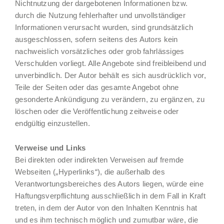
Nichtnutzung der dargebotenen Informationen bzw.
durch die Nutzung fehlerhafter und unvollständiger
Informationen verursacht wurden, sind grundsätzlich
ausgeschlossen, sofern seitens des Autors kein
nachweislich vorsätzliches oder grob fahrlässiges
Verschulden vorliegt. Alle Angebote sind freibleibend und
unverbindlich. Der Autor behält es sich ausdrücklich vor,
Teile der Seiten oder das gesamte Angebot ohne
gesonderte Ankündigung zu verändern, zu ergänzen, zu
löschen oder die Veröffentlichung zeitweise oder
endgültig einzustellen.
Verweise und Links
Bei direkten oder indirekten Verweisen auf fremde
Webseiten („Hyperlinks“), die außerhalb des
Verantwortungsbereiches des Autors liegen, würde eine
Haftungsverpflichtung ausschließlich in dem Fall in Kraft
treten, in dem der Autor von den Inhalten Kenntnis hat
und es ihm technisch möglich und zumutbar wäre, die