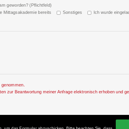
am geworden? (Pflichtfeld)
ie Mittagsakademie bereits
Sonstiges
Ich wurde eingela
s genommen.
en zur Beantwortung meiner Anfrage elektronisch erhoben und ge
, um das Formular abzuschicken. Bitte beachten Sie, dass