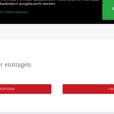
ittanbietern ausgetauscht werden.
hr Informationen
r eintragen
NZUFÜGEN
+ I